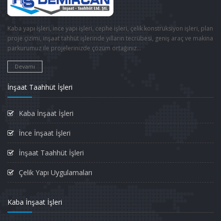
Kaba yapı işleri, ince yapı işleri, cephe işleri, çelik konstrüksiyon işleri, plan
proje çizimi, inşaat tahhüt işlerinde yılların tecrübesi, geniş araç ve makina
parkurumuz ile projelerinizde çözüm ortağınız...
Devamı
İnşaat Taahhüt İşleri
Kaba İnşaat İşleri
İnce İnşaat İşleri
İnşaat Taahhüt İşleri
Çelik Yapı Uygulamaları
Kaba İnşaat İşleri