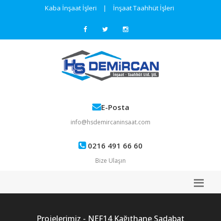
Kaba İnşaat İşleri
|
İnşaat Taahhüt İşleri
E-Posta
info@hsdemircaninsaat.com
0216 491 66 60
Bize Ulaşın
Projelerimiz - NEF14 Kağıthane Sadabat